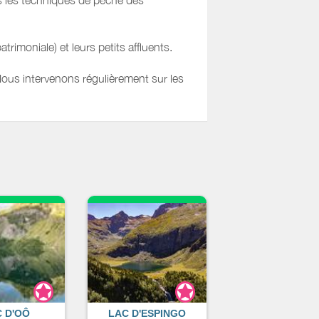
s les techniques de pêche des
trimoniale) et leurs petits affluents.
Nous intervenons régulièrement sur les
 et accueille les adeptes d'une pêche
formes dans un cadre naturel encore
 D'OÔ
LAC D'ESPINGO