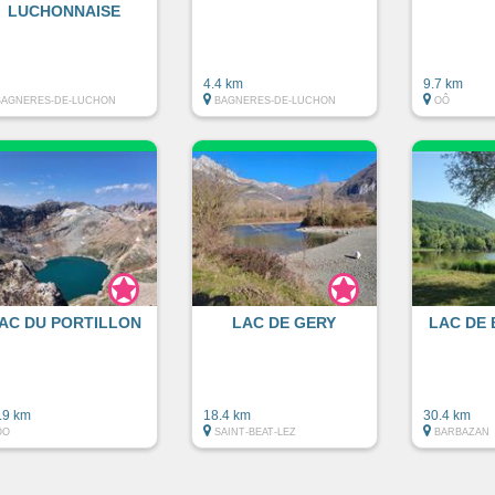
LUCHONNAISE
4.4 km
9.7 km
BAGNERES-DE-LUCHON
BAGNERES-DE-LUCHON
OÔ
AC DU PORTILLON
LAC DE GERY
LAC DE
.9 km
18.4 km
30.4 km
OO
SAINT-BEAT-LEZ
BARBAZAN