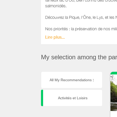
fameux lac d'Oô, bien connu des crucive
salmonidés.
Découvrez la Pique, l'Ône, le Lys, et les 
Nos priorités : la préservation de nos 
parcours soumis aux fluctuations de l'h
Lire plus...
Le lac de Badech, situé en périphérie de
facile. Les amateurs de pêche sportive 
My selection among the part
préservé qui a valu à Luchon son titre d
Nos gardes particuliers :
Daniel Estrade (tous secteurs) 06
All My Recommendations
:
François Laborde (tous secteurs)
L'Aappma de Luchon édite chaque ann
Activités et Loisirs